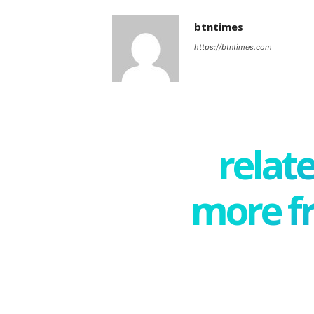
btntimes
https://btntimes.com
relate
more f