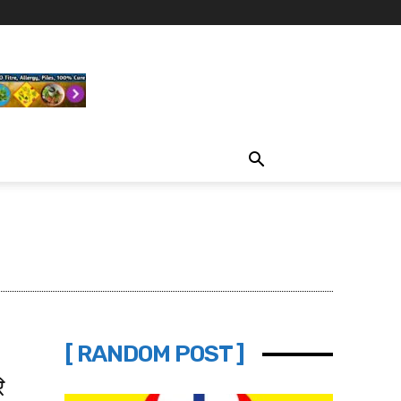
[ RANDOM POST ]
ि