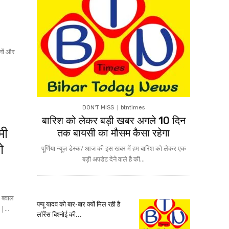
ठनों और
DON'T MISS
btntimes
बारिश को लेकर बड़ी खबर अगले 10 दिन
मी
तक बायसी का मौसम कैसा रहेगा
ओ
पूर्णिया न्यूज़ डेस्क/ आज की इस खबर में हम बारिश को लेकर एक
बड़ी अपडेट देने वाले है की...
| बवाल
पप्पू यादव को बार-बार क्यों मिल रही है
|...
लॉरेंस बिश्नोई की...