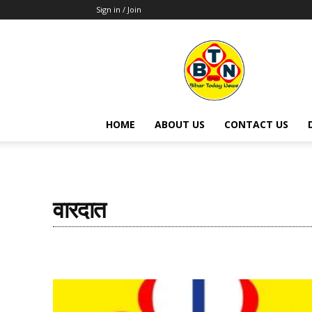
Sign in / Join
BTN
Times
HOME
ABOUT US
CONTACT US
वारदात
BOLLYWOOD
DON'T MISS
ENTERTAINMENT
FOR Y