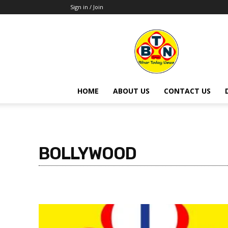
Sign in / Join
BTN
Times
HOME
ABOUT US
CONTACT US
BOLLYWOOD
BOLLYWOOD
DON'T MISS
ENTERTAINMENT
FOR Y