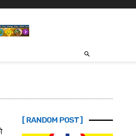
[ RANDOM POST ]
ो